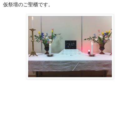
仮祭壇のご聖櫃です。